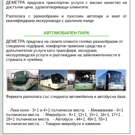
ДЕМЕТРА предлага транспортни услуги с високо качество на
достъпни цени, удовлетворяващи клиентите.
Разполага с разнообразен и луксозен автопарк и екип от
квалифицирани екскурзоводи с различни езици.
АВТОМОБИЛЕН ПАРК
ДЕМЕТРА предлага на своите клиенти голямо разнообразие от
специално подбрани, комфортни превозни средства и
допълнителни услуги като трансфери, екскурзии,
екскурзоводски услуги и разглеждане на забележителности в
страната и чужбина.
Фирмата разполага със следната автомобилна и автобусна база
:
Леки коли - 3+1 и 4+1 пътнически места.
Миниванове - 6+1
пътнически места.
Микробуси - 8+1, 12+1, 15+1, 16+1, 17+1 ,
18+1 пътнически места.
Автобуси - 44+1, 49+1, 55+1
пътнически места.
Товарни микробуси и камиони.