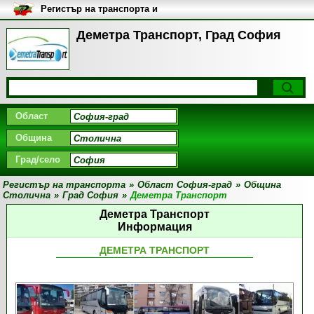
Регистър на транспорта и
транспортните фирми в
България
Деметра Транспорт, Град София
Област
Община
Град/село
Регистър на транспорта
»
Област София-град
»
Община
Столична
»
Град София
»
Деметра Транспорт
Деметра Транспорт
Информация
ДЕМЕТРА ТРАНСПОРТ