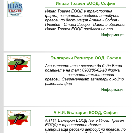
Илиас Травел ЕООД, София
Илиас Травел ЕООД е транспортна
фирма, извършваща редовни автобусни
превози по дестинация Атина - София -
Пловдив - Стара Загора - Варна и обратно.
Илиас Травел ЕООД предлага на сво
Информация
Български Регистри ООД, София
Ако желаете тази реклама да бъде Ваша
позвънете на тел.: 0988/86-62-18 Фирма
.................. извършва тежкотоварни
превози. Съвременният автопарк с който
разполага фир
Информация
А.Н.И. България ЕООД, София
А.Н.И. България ЕООД (вече Илиас Травел
ЕООД) е транспортна фирма,
извършваща редовни автобусни превози по