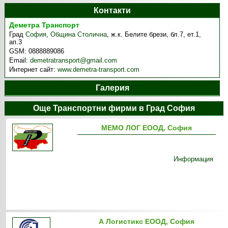
Контакти
Деметра Транспорт
Град
София
,
Община Столична
,
ж.к. Белите брези, бл.7, ет.1,
ап.3
GSM:
0888889086
Email:
demetratransport@gmail.com
Интернет сайт:
www.demetra-transport.com
Галерия
Още Транспортни фирми в Град София
МЕМО ЛОГ ЕООД, София
Информация
А Логистикс ЕООД, София