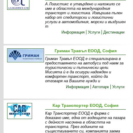
А Логистикс е утвърдено и наложило се
име в областта на международния
транспорт и логистика. Извършва пълен
набор от спедиторски и логистични
услуги в автомобилния, морски и въздушен
т
Информация
Услуги
Дестинации
Гриман Травъл ЕООД, София
Гриман Травъл ЕООД е специализирана в
предоставянето на автобуси под наем за
туристически и пътнически цели.
Мисията ѝ е да осигури надежден и
комфортен транспорт, който да
отговаря на Вашите нужди и
Информация
Автопарк
Услуги
Кар Транспортер ЕООД, София
Кар Транспортер ЕООД е фирма с
доказано име, една от водещите на пазара
с дейност насочена в областта на
транспорта. През годините на
съществуването си, компанията заема