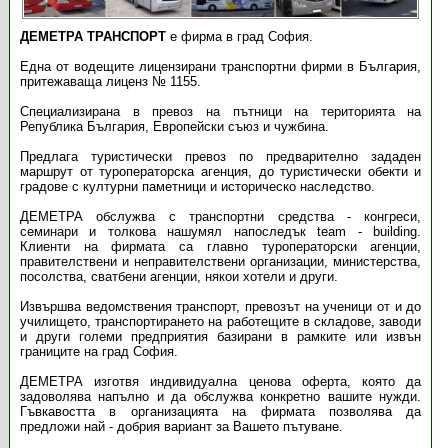
ДЕМЕТРА ТРАНСПОРТ
е фирма в град София.
Една от водещите лицензирани транспортни фирми в България,
притежаваща лиценз № 1155.
Специализирана в превоз на пътници на територията на
Република България, Европейски съюз и чужбина.
Предлага туристически превоз по предварително зададен
маршрут от туроператорска агенция, до туристически обекти и
градове с културни паметници и историческо наследство.
ДЕМЕТРА обслужва с транспортни средства - конгреси,
семинари и толкова нашумял напоследък team - building.
Клиенти на фирмата са главно туроператорски агенции,
правителствени и неправителствени организации, министерства,
посолства, сватбени агенции, някои хотели и други.
Извършва ведомствения транспорт, превозът на ученици от и до
училището, транспортирането на работещите в складове, заводи
и други големи предприятия базирани в рамките или извън
границите на град София.
ДЕМЕТРА изготвя индивидуална ценова оферта, която да
задоволява напълно и да обслужва конкретно вашите нужди.
Гъвкавостта в организацията на фирмата позволява да
предложи най - добрия вариант за Вашето пътуване.