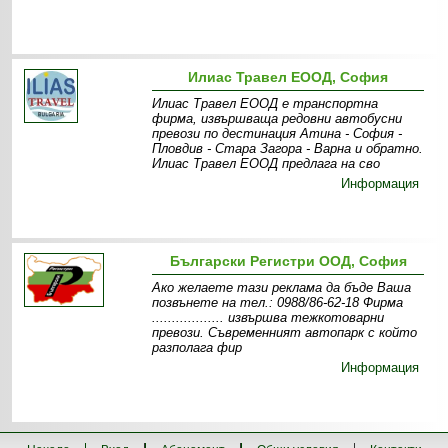
Илиас Травел ЕООД, София
Илиас Травел ЕООД е транспортна
фирма, извършваща редовни автобусни
превози по дестинация Атина - София -
Пловдив - Стара Загора - Варна и обратно.
Илиас Травел ЕООД предлага на сво
Информация
Български Регистри ООД, София
Ако желаете тази реклама да бъде Ваша
позвънете на тел.: 0988/86-62-18 Фирма
.................. извършва тежкотоварни
превози. Съвременният автопарк с който
разполага фир
Информация