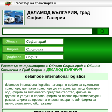
Регистър на транспорта и
транспортните фирми в
България
ДЕЛАМОД БЪЛГАРИЯ, Град
София - Галерия
Област
Община
Град/село
Регистър на транспорта
»
Област София-град
»
Община
Столична
»
Град София
»
ДЕЛАМОД БЪЛГАРИЯ
delamode international logistics
delamode international logistics
,
агенция в софия за сухопътен
транспорт
,
групажен транспорт до унгария
,
деламод българия
оод
,
фирма за митническо представителство
,
фирма за
групажни услуги в европа
,
фирма за превоз при температурен
режим
,
фирма за превоз на опасни товари по adr
,
фирма за
пълно логистично обслужване