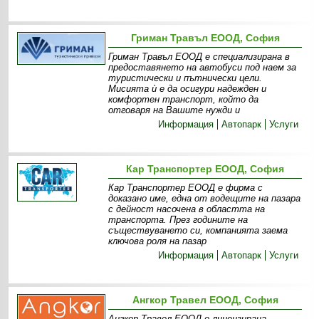
Гриман Травъл ЕООД, София
Гриман Травъл ЕООД е специализирана в
предоставянето на автобуси под наем за
туристически и пътнически цели.
Мисията ѝ е да осигури надежден и
комфортен транспорт, който да
отговаря на Вашите нужди и
Информация
Автопарк
Услуги
Кар Транспортер ЕООД, София
Кар Транспортер ЕООД е фирма с
доказано име, една от водещите на пазара
с дейност насочена в областта на
транспорта. През годините на
съществуването си, компанията заема
ключова роля на пазар
Информация
Автопарк
Услуги
Ангкор Травел ЕООД, София
Ангкор Травел ЕООД е лицензирана