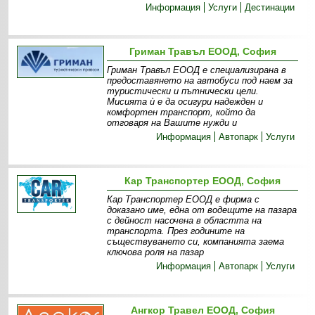
Информация
Услуги
Дестинации
Гриман Травъл ЕООД, София
Гриман Травъл ЕООД е специализирана в
предоставянето на автобуси под наем за
туристически и пътнически цели.
Мисията ѝ е да осигури надежден и
комфортен транспорт, който да
отговаря на Вашите нужди и
Информация
Автопарк
Услуги
Кар Транспортер ЕООД, София
Кар Транспортер ЕООД е фирма с
доказано име, една от водещите на пазара
с дейност насочена в областта на
транспорта. През годините на
съществуването си, компанията заема
ключова роля на пазар
Информация
Автопарк
Услуги
Ангкор Травел ЕООД, София