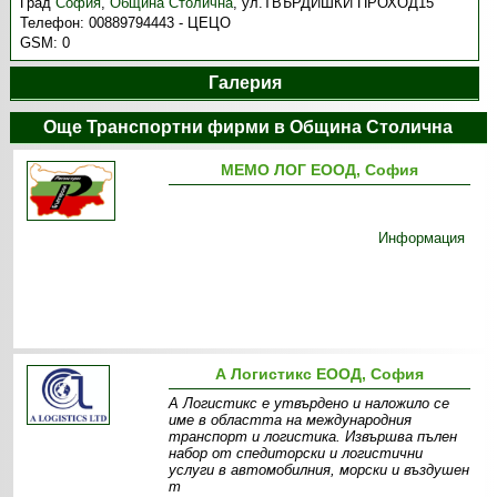
Град
София
,
Община Столична
,
ул.ТВЪРДИШКИ ПРОХОД15
Телефон:
00889794443 - ЦЕЦО
GSM:
0
Галерия
Още Транспортни фирми в Община Столична
МЕМО ЛОГ ЕООД, София
Информация
А Логистикс ЕООД, София
А Логистикс е утвърдено и наложило се
име в областта на международния
транспорт и логистика. Извършва пълен
набор от спедиторски и логистични
услуги в автомобилния, морски и въздушен
т