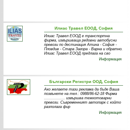
Илиас Травел ЕООД, София
Илиас Травел ЕООД е транспортна
фирма, извършваща редовни автобусни
превози по дестинация Атина - София -
Пловдив - Стара Загора - Варна и обратно.
Илиас Травел ЕООД предлага на сво
Информация
Български Регистри ООД, София
Ако желаете тази реклама да бъде Ваша
позвънете на тел.: 0988/86-62-18 Фирма
.................. извършва тежкотоварни
превози. Съвременният автопарк с който
разполага фир
Информация