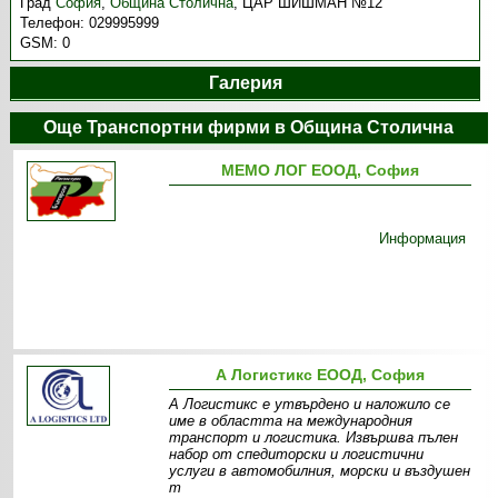
Град
София
,
Община Столична
,
ЦАР ШИШМАН №12
Телефон:
029995999
GSM:
0
Галерия
Още Транспортни фирми в Община Столична
МЕМО ЛОГ ЕООД, София
Информация
А Логистикс ЕООД, София
А Логистикс е утвърдено и наложило се
име в областта на международния
транспорт и логистика. Извършва пълен
набор от спедиторски и логистични
услуги в автомобилния, морски и въздушен
т