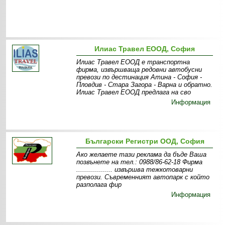
Илиас Травел ЕООД, София
Илиас Травел ЕООД е транспортна
фирма, извършваща редовни автобусни
превози по дестинация Атина - София -
Пловдив - Стара Загора - Варна и обратно.
Илиас Травел ЕООД предлага на сво
Информация
Български Регистри ООД, София
Ако желаете тази реклама да бъде Ваша
позвънете на тел.: 0988/86-62-18 Фирма
.................. извършва тежкотоварни
превози. Съвременният автопарк с който
разполага фир
Информация