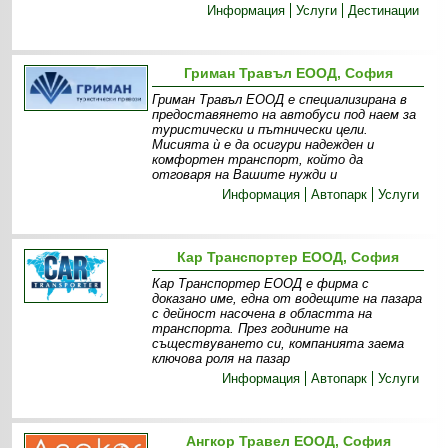
Информация
Услуги
Дестинации
Гриман Травъл ЕООД, София
Гриман Травъл ЕООД е специализирана в
предоставянето на автобуси под наем за
туристически и пътнически цели.
Мисията ѝ е да осигури надежден и
комфортен транспорт, който да
отговаря на Вашите нужди и
Информация
Автопарк
Услуги
Кар Транспортер ЕООД, София
Кар Транспортер ЕООД е фирма с
доказано име, една от водещите на пазара
с дейност насочена в областта на
транспорта. През годините на
съществуването си, компанията заема
ключова роля на пазар
Информация
Автопарк
Услуги
Ангкор Травел ЕООД, София