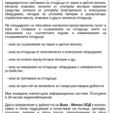
предварително третиране на отпадъци от черни и цветни метали,
метални опаковки, излезли от употреба моторни превозни
средства, излязло от употреба електрическо и електронно
оборудване, негодни за употреба батерии и акумулатори,
отработени масла, опаковки и други неопасни отпадъци.
На площадките са обособени контролно-пропусквателен пункт и
зони за събиране и съхраняване на отпадъци, които са
обозначени със съответните кодове и наименования на
съхраняваните отпадъци:
зона за съхраняване на черни и цветни метали;
зона за отпадъци от електрическо и електронно оборудване;
зона за оловни акумулаторни батерии и др.;
зона за измерване на отпадъци, оборудвана с измервателно
устройство;
зона за третиране на отпадъци;
зона за престой на автмобили за товаро-разтоварни дейности.
Има въведена компютърна информационна система. Осигурено
е 24-часово видеонаблюдение.
Друго направление в дейността на
Вива - Метал ООД
е есенно-
зимно и лятно поддържане и почистване на пътища, тротоари,
площади, паркове и други площи, предназначени за общо