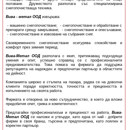
ползване. Дружеството разполага със специализирана
снегопочистваща техника.
Вива - метал ООД
извършва:
машинно снегопочистване;
снегопочистване и обработване с
препарати срещу замръзване;
снегопочистване и опесъчаване;
снегопочистване и извозване на събрания сняг.
Своевременното снегопочистване осигурява спокойствие и
комфорт през зимния период.
Вива-Метал ООД
разполага с екип, притежаващ подходящи
умения и опит, успешно справящ се с професионалните
предизвикателства. Това помага на фирмата да поддържа
репутацията на надежден и предпочитан партньор в областтите
на дейност.
Компанията широко е стъпила на пазара, радва се на доволни
клиенти поради коректността, точността и прецизността в
изпълнението на своята работа.
Фирмата е отворена за ново сътрудничество, в което да вложи
придобития опит, грижа и компетентност.
Предлагайки професионализъм и прецизност на работа,
Вива-
Метал ООД
се наложи и утвърди, като една от най - добрите
фирми в своя бранш, търсена и предпочитана, като лоялен и
коректен партньор.