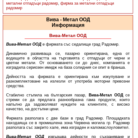
метални отпадъци радомир
,
фирма за метални отпадъци
радомир
Вива - Метал ООД
Информация
Вива-Метал ООД
Вива-Метал ООД
e фирмата със седалище град Радомир.
Динамично развиваща се, пазарно ориентирана, една от
водещите в областта на търговията с отпадъци от черни и
цветни метали. От основаването си до днес, компанията е
изградила сериозен имидж на база солидния си опит в бранша.
Дейността на фирмата е ориентирана към изкупуване и
разкомплектоване на излезли от употреба моторни превозни
средства.
Стабилно стъпила на българския пазар,
Вива-Метал ООД
се
стреми се да предлага разнообразна гама продукти, които
напълно да задоволяват нуждите на клиентите, с високо
качество, на достъпни цени.
Фирмата разполага с две бази в град Радомир. Площадката
находаяща се в промишлена зона Червена могила гр. Радомир
разполага със закрито хале, има изграден и каломаслоуловител.
Вива-Метал ООД
извършва дейности по съхраняване и