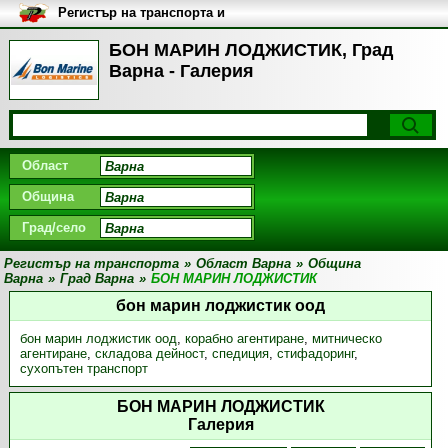
Регистър на транспорта и
транспортните фирми в
България
БОН МАРИН ЛОДЖИСТИК, Град
Варна - Галерия
Област
Община
Град/село
Регистър на транспорта
»
Област Варна
»
Община
Варна
»
Град Варна
»
БОН МАРИН ЛОДЖИСТИК
бон марин лоджистик оод
бон марин лоджистик оод
,
корабно агентиране
,
митническо
агентиране
,
складова дейност
,
спедиция
,
стифадоринг
,
сухопътен транспорт
БОН МАРИН ЛОДЖИСТИК
Галерия