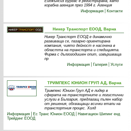
Ейджънсиз Бургас е регистрирана, като
корабна агенция през 1994 г. Агенция
Информация
Контакти
Никер Транспорт ЕООД, Варна
Никер Транспорт ЕООД е динамично
развиваща се, пазарно ориентирана
компания, чиято дейност е насочена в
областта на транспорта и спедицията.
Фирма с дългогодишен опит, извършваща
пр
Информация
Галерия
Услуги
ТРИМПЕКС ЮНИОН ГРУП АД, Варна
Тримпекс Юнион Груп АД е лидер в
сферата на транспортните и логистични
услуги в България, предлагащ пълен набор
от решения, обхващащи всички етапи на
транспортния процес. Холд
Информация
Ес Транс Юнион ЕООД
Навигацион Шипинг енд
Трейдинг ЕООД