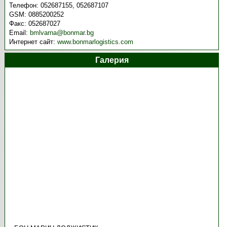
Телефон:
052687155, 052687107
GSM:
0885200252
Факс:
052687027
Email:
bmlvarna@bonmar.bg
Интернет сайт:
www.bonmarlogistics.com
Галерия