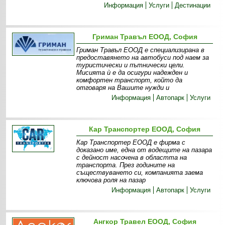
Информация
Услуги
Дестинации
Гриман Травъл ЕООД, София
Гриман Травъл ЕООД е специализирана в
предоставянето на автобуси под наем за
туристически и пътнически цели.
Мисията ѝ е да осигури надежден и
комфортен транспорт, който да
отговаря на Вашите нужди и
Информация
Автопарк
Услуги
Кар Транспортер ЕООД, София
Кар Транспортер ЕООД е фирма с
доказано име, една от водещите на пазара
с дейност насочена в областта на
транспорта. През годините на
съществуването си, компанията заема
ключова роля на пазар
Информация
Автопарк
Услуги
Ангкор Травел ЕООД, София