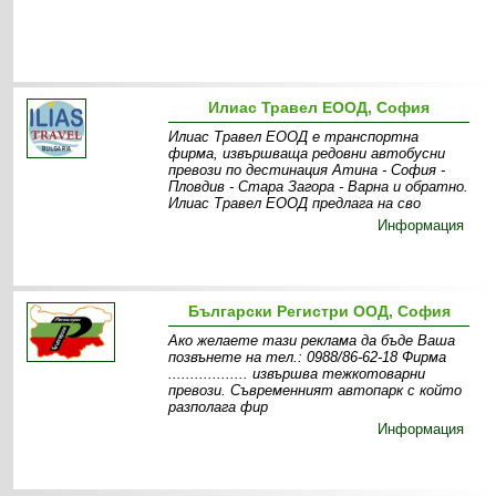
Илиас Травел ЕООД, София
Илиас Травел ЕООД е транспортна
фирма, извършваща редовни автобусни
превози по дестинация Атина - София -
Пловдив - Стара Загора - Варна и обратно.
Илиас Травел ЕООД предлага на сво
Информация
Български Регистри ООД, София
Ако желаете тази реклама да бъде Ваша
позвънете на тел.: 0988/86-62-18 Фирма
.................. извършва тежкотоварни
превози. Съвременният автопарк с който
разполага фир
Информация