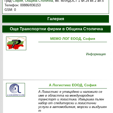
Град
София
,
Община Столична
,
жк. МЛАДОСТ 1 бл.24 вх.2 ап.5
Телефон:
00886/836153
GSM:
0
Галерия
Още Транспортни фирми в Община Столична
МЕМО ЛОГ ЕООД, София
Информация
А Логистикс ЕООД, София
А Логистикс е утвърдено и наложило се
име в областта на международния
транспорт и логистика. Извършва пълен
набор от спедиторски и логистични
услуги в автомобилния, морски и въздушен
т