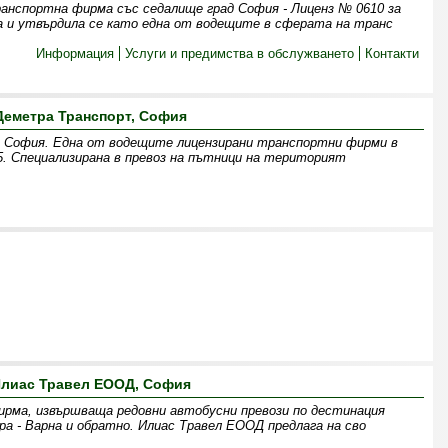
анспортна фирма със седалище град София - Лиценз № 0610 за
а и утвърдила се като една от водещите в сферата на транс
Информация
Услуги и предимства в обслужването
Контакти
Деметра Транспорт, София
София. Една от водещите лицензирани транспортни фирми в
. Специализирана в превоз на пътници на територият
лиас Травел ЕООД, София
рма, извършваща редовни автобусни превози по дестинация
ра - Варна и обратно. Илиас Травел ЕООД предлага на сво