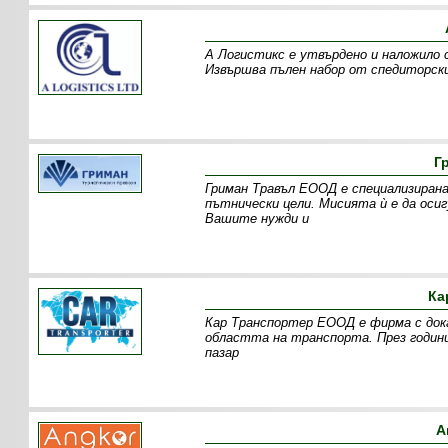
А Логистикс е утвърдено и наложило 
Извършва пълен набор от спедиторски
Г
Гриман Травъл ЕООД е специализирана
пътнически цели. Мисията ѝ е да оси
Вашите нужди и
Ка
Кар Транспортер ЕООД е фирма с дока
областта на транспорта. През годин
пазар
А