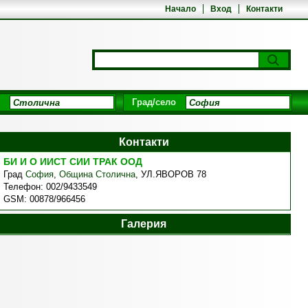
Начало
Вход
Контакти
Град/село
Контакти
БИ И О ИИСТ СИИ ТРАК ООД
Град
София
,
Община Столична
,
УЛ.ЯВОРОВ 78
Телефон:
002/9433549
GSM:
00878/966456
Галерия