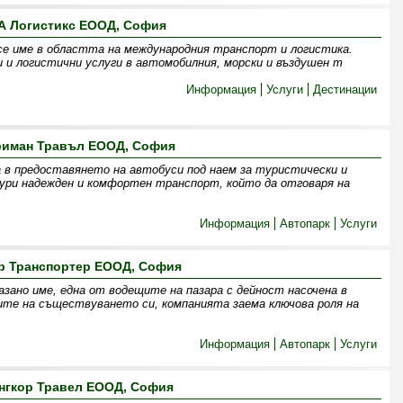
А Логистикс ЕООД, София
се име в областта на международния транспорт и логистика.
 и логистични услуги в автомобилния, морски и въздушен т
Информация
Услуги
Дестинации
риман Травъл ЕООД, София
 в предоставянето на автобуси под наем за туристически и
гури надежден и комфортен транспорт, който да отговаря на
Информация
Автопарк
Услуги
р Транспортер ЕООД, София
зано име, една от водещите на пазара с дейност насочена в
ите на съществуването си, компанията заема ключова роля на
Информация
Автопарк
Услуги
нгкор Травел ЕООД, София