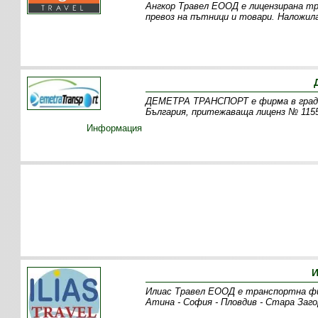
Ангкор Травел ЕООД е лицензирана тр
превоз на пътници и товари. Наложил
ДЕМЕТРА ТРАНСПОРТ е фирма в град 
България, притежаваща лиценз № 1155
Информация
И
Илиас Травел ЕООД е транспортна фи
Атина - София - Пловдив - Стара Заго