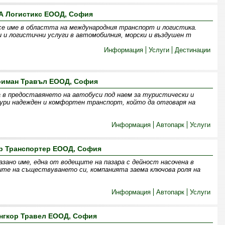
А Логистикс ЕООД, София
се име в областта на международния транспорт и логистика.
 и логистични услуги в автомобилния, морски и въздушен т
Информация
Услуги
Дестинации
риман Травъл ЕООД, София
 в предоставянето на автобуси под наем за туристически и
гури надежден и комфортен транспорт, който да отговаря на
Информация
Автопарк
Услуги
р Транспортер ЕООД, София
зано име, една от водещите на пазара с дейност насочена в
ите на съществуването си, компанията заема ключова роля на
Информация
Автопарк
Услуги
нгкор Травел ЕООД, София