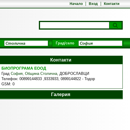
Начало
Вход
Контакти
Град/село
Контакти
БИОПРОГРАМА ЕООД
Град
София
,
Община Столична
,
ДОБРОСЛАВЦИ
Телефон:
00899144833 ,9333933, 0899144822 - Тодор
GSM:
0
Галерия