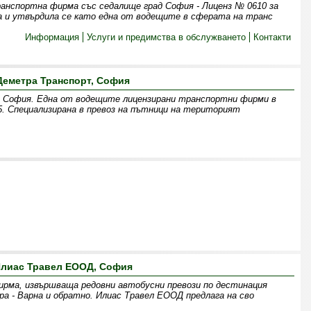
анспортна фирма със седалище град София - Лиценз № 0610 за
а и утвърдила се като една от водещите в сферата на транс
Информация
Услуги и предимства в обслужването
Контакти
Деметра Транспорт, София
София. Една от водещите лицензирани транспортни фирми в
. Специализирана в превоз на пътници на територият
лиас Травел ЕООД, София
рма, извършваща редовни автобусни превози по дестинация
ра - Варна и обратно. Илиас Травел ЕООД предлага на сво