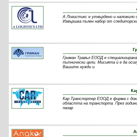
А Логистикс е утвърдено и наложило 
Извършва пълен набор от спедиторски
Г
Гриман Травъл ЕООД е специализирана
пътнически цели. Мисията ѝ е да оси
Вашите нужди и
Ка
Кар Транспортер ЕООД е фирма с дока
областта на транспорта. През годин
пазар
А