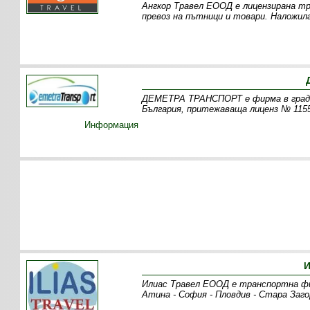
Ангкор Травел ЕООД е лицензирана тр
превоз на пътници и товари. Наложил
ДЕМЕТРА ТРАНСПОРТ е фирма в град 
България, притежаваща лиценз № 1155
Информация
И
Илиас Травел ЕООД е транспортна фи
Атина - София - Пловдив - Стара Заго