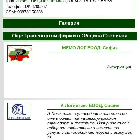
Град
София
,
Община Столична
,
УЛ.КОСТА ЛУЛЧЕВ 58
Телефон:
0Ф.8700567
GSM:
00878/150388
Галерия
Още Транспортни фирми в Община Столична
МЕМО ЛОГ ЕООД, София
Информация
А Логистикс ЕООД, София
А Логистикс е утвърдено и наложило се
име в областта на международния
транспорт и логистика. Извършва пълен
набор от спедиторски и логистични
услуги в автомобилния, морски и въздушен
т