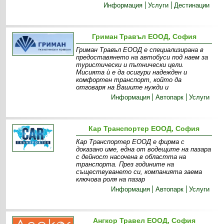
Информация
Услуги
Дестинации
Гриман Травъл ЕООД, София
Гриман Травъл ЕООД е специализирана в
предоставянето на автобуси под наем за
туристически и пътнически цели.
Мисията ѝ е да осигури надежден и
комфортен транспорт, който да
отговаря на Вашите нужди и
Информация
Автопарк
Услуги
Кар Транспортер ЕООД, София
Кар Транспортер ЕООД е фирма с
доказано име, една от водещите на пазара
с дейност насочена в областта на
транспорта. През годините на
съществуването си, компанията заема
ключова роля на пазар
Информация
Автопарк
Услуги
Ангкор Травел ЕООД, София