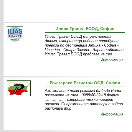
Илиас Травел ЕООД, София
Илиас Травел ЕООД е транспортна
фирма, извършваща редовни автобусни
превози по дестинация Атина - София -
Пловдив - Стара Загора - Варна и обратно.
Илиас Травел ЕООД предлага на сво
Информация
Български Регистри ООД, София
Ако желаете тази реклама да бъде Ваша
позвънете на тел.: 0988/86-62-18 Фирма
.................. извършва тежкотоварни
превози. Съвременният автопарк с който
разполага фир
Информация