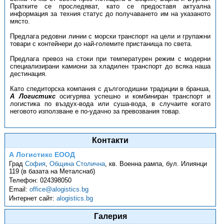
Пратките се проследяват, като се предоставя актуална
информация за техния статус до получаването им на указаното
място.
Предлага редовни линии с морски транспорт на цели и групажни
товари с контейнери до най-големите пристанища по света.
Предлага превоз на стоки при температурен режим с модерни
специализирани камиони за хладилен транспорт до всяка наша
дестинация.
Като спедиторска компания с дългогодишни традиции в бранша,
А Логистикс
осигурява успешно и комбиниран транспорт и
логистика по въздух-вода или суша-вода, в случаите когато
неговото използване е по-удачно за превозвания товар.
Контакти
А Логистикс ЕООД
Град
София
,
Община Столична
,
кв. Военна рампа, бул. Илиянци
119 (в базата на Металснаб)
Телефон:
024398050
Email:
office@alogistics.bg
Интернет сайт:
alogistics.bg
Галерия