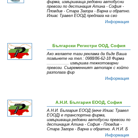
фирма, извършваща редовни автобусни
превози по дестинация Атина - София -
Пловдив - Стара Загора - Варна и обратно.
Илиас Травел ЕООД предлага на сво
Информация
Български Регистри ООД, София
Ако желаете тази реклама да бъде Ваша
позвънете на тел.: 0988/86-62-18 Фирма
.................. извършва тежкотоварни
превози. Съвременният автопарк с който
разполага фир
Информация
А.Н.И. България ЕООД, София
А.Н.И. България ЕООД (вече Илиас Травел
ЕООД) е транспортна фирма,
извършваща редовни автобусни превози по
дестинация Атина - София - Пловдив -
Стара Загора - Варна и обратно. А.Н.И. Б
Информация