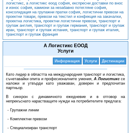
логистикс
,
а логистикс еоод софия
,
експресни доставки по внос
и износ софия
,
камиони за незабавно потегляне софия
,
консолидация на групажни пратки софия
,
логистични превози на
проектни товари
,
превози на текстил и конфекция на закачалки
,
проектна логистика
,
проектни логистични превози
,
транспорт и
групаж англия
,
транспорт и групаж германия
,
транспорт и групаж
иран
,
транспорт и групаж испания
,
транспорт и групаж италия
,
транспорт и групаж франция
А Логистикс ЕООД
Услуги
Информация
Услуги
Дестинации
Като лидер в областта на международния транспорт и логистика,
съчетавайки опита и професионалните умения,
А Логистикс
се
наложи и утвърди като уважаван, доверен и предпочитан
партньор.
В синхрон с динамичното ежедневие и в отговор на
непрекъснато нарастващите нужди на потребителите предлага:
Групажни линии
Комплектни превози
Специализиран транспорт