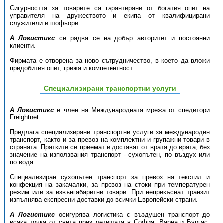
Сигурността за товарите са гарантирани от богатия опит на
управителя на дружеството и екипа от квалифицирани
служители и шофьори.
А Логистикс
се
радва се на добър авторитет и постоянни
клиенти.
Фирмата е отворена за ново сътрудничество, в което да вложи
придобития опит, грижа и компетентност.
Специализирани транспортни услуги
А Логистикс
е член на Международната мрежа от спедитори
Freightnet.
Предлага специализирани транспортни услуги за международен
транспорт, както и за превоз на комплектни и групажни товари в
страната. Пратките се приемат и доставят от врата до врата, без
значение на използвания транспорт - сухопътен, по въздух или
по вода.
Специализиран сухопътен транспорт за превоз на текстил и
конфекция на закачалки, за превоз на стоки при температурен
режим или за извънгабаритни товари. При непрекъснат транзит
изпълнява експресни доставки до всички Европейски страни.
А Логистикс
осигурява логистика с въздушен транспорт до
всяка точка от света през летищата в София, Варна и Бургас.