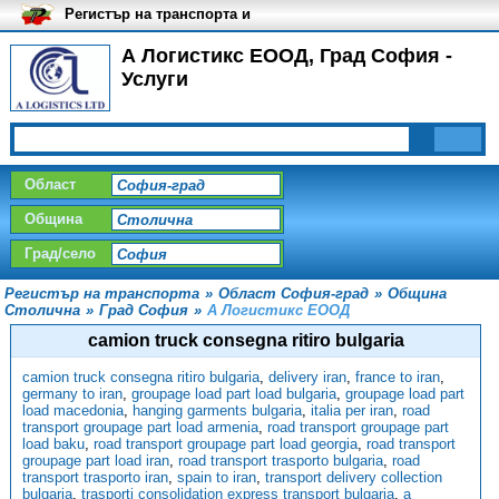
Регистър на транспорта и
транспортните фирми в
България
А Логистикс ЕООД, Град София -
Услуги
Област
Община
Град/село
Регистър на транспорта
»
Област София-град
»
Община
Столична
»
Град София
»
А Логистикс ЕООД
camion truck consegna ritiro bulgaria
camion truck consegna ritiro bulgaria
,
delivery iran
,
france to iran
,
germany to iran
,
groupage load part load bulgaria
,
groupage load part
load macedonia
,
hanging garments bulgaria
,
italia per iran
,
road
transport groupage part load armenia
,
road transport groupage part
load baku
,
road transport groupage part load georgia
,
road transport
groupage part load iran
,
road transport trasporto bulgaria
,
road
transport trasporto iran
,
spain to iran
,
transport delivery collection
bulgaria
,
trasporti consolidation express transport bulgaria
,
а