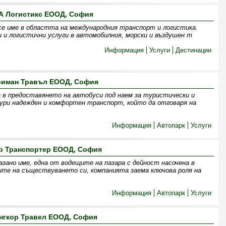
А Логистикс ЕООД, София
се име в областта на международния транспорт и логистика.
 и логистични услуги в автомобилния, морски и въздушен т
Информация
Услуги
Дестинации
риман Травъл ЕООД, София
 в предоставянето на автобуси под наем за туристически и
гури надежден и комфортен транспорт, който да отговаря на
Информация
Автопарк
Услуги
р Транспортер ЕООД, София
зано име, една от водещите на пазара с дейност насочена в
ите на съществуването си, компанията заема ключова роля на
Информация
Автопарк
Услуги
нгкор Травел ЕООД, София