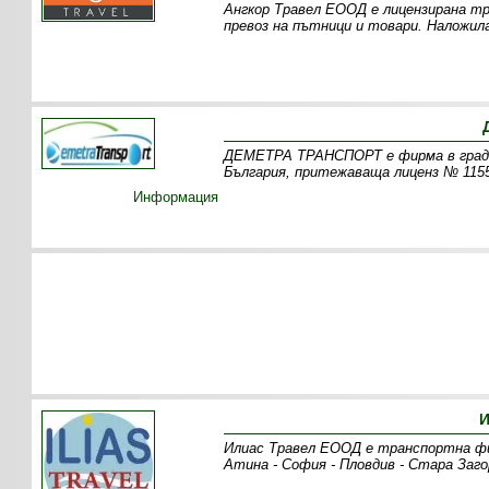
Ангкор Травел ЕООД е лицензирана тр
превоз на пътници и товари. Наложил
ДЕМЕТРА ТРАНСПОРТ е фирма в град 
България, притежаваща лиценз № 1155
Информация
И
Илиас Травел ЕООД е транспортна фи
Атина - София - Пловдив - Стара Заго