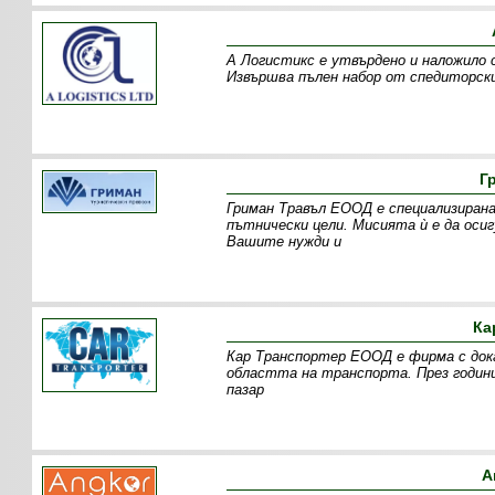
А Логистикс е утвърдено и наложило 
Извършва пълен набор от спедиторски
Г
Гриман Травъл ЕООД е специализирана
пътнически цели. Мисията ѝ е да оси
Вашите нужди и
Ка
Кар Транспортер ЕООД е фирма с дока
областта на транспорта. През годин
пазар
А