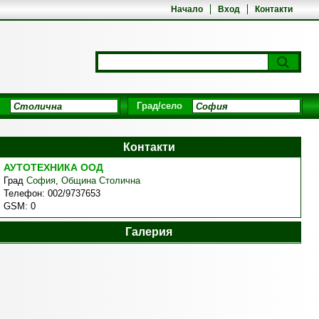
Начало
Вход
Контакти
Град/село
Контакти
АУТОТЕХНИКА ООД
Град
София
,
Община Столична
Телефон:
002/9737653
GSM:
0
Галерия