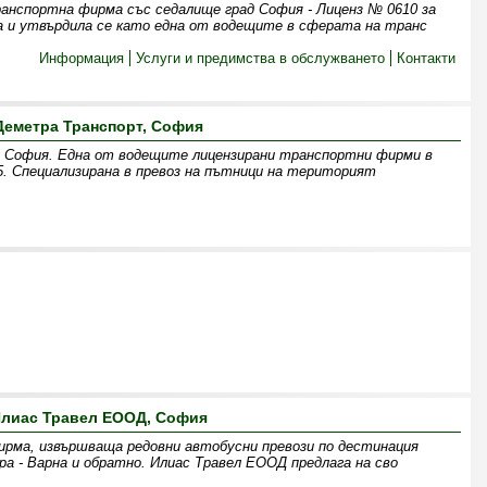
анспортна фирма със седалище град София - Лиценз № 0610 за
а и утвърдила се като една от водещите в сферата на транс
Информация
Услуги и предимства в обслужването
Контакти
Деметра Транспорт, София
София. Една от водещите лицензирани транспортни фирми в
. Специализирана в превоз на пътници на територият
лиас Травел ЕООД, София
рма, извършваща редовни автобусни превози по дестинация
ра - Варна и обратно. Илиас Травел ЕООД предлага на сво