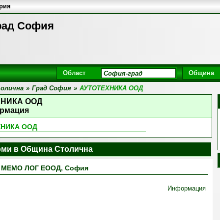
ария
рад София
Област
Община
олична
»
Град София
»
АУТОТЕХНИКА ООД
ХНИКА ООД
рмация
ХНИКА ООД
ми в Община Столична
МЕМО ЛОГ ЕООД, София
Информация