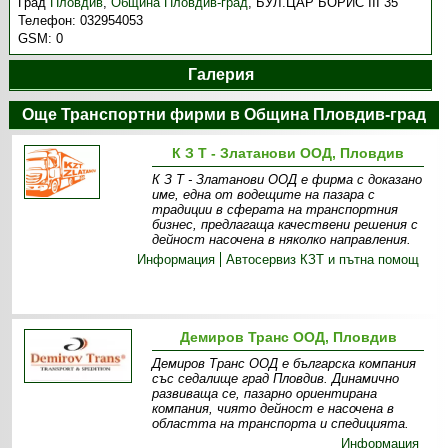
Град
Пловдив
,
Община Пловдив-град
,
БУЛ.ЦАР БОРИС III 35
Телефон:
032954053
GSM:
0
Галерия
Още Транспортни фирми в Община Пловдив-град
К З Т - Златанови ООД, Пловдив
К З Т - Златанови ООД е фирма с доказано
име, една от водещите на пазара с
традиции в сферата на транспортния
бизнес, предлагаща качествени решения с
дейност насочена в няколко направления.
Информация
Автосервиз КЗТ и пътна помощ
Демиров Транс ООД, Пловдив
Демиров Транс ООД е българска компания
със седалище град Пловдив. Динамично
развиваща се, пазарно ориентирана
компания, чиято дейност е насочена в
областта на транспорта и спедицията.
Информация