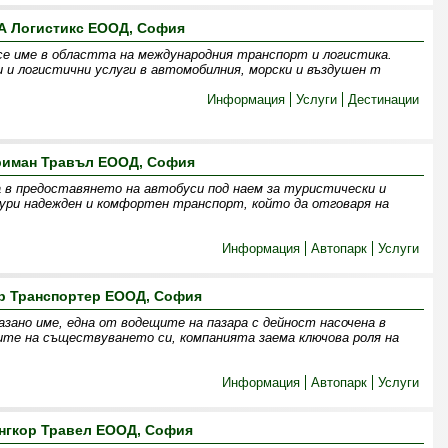
А Логистикс ЕООД, София
се име в областта на международния транспорт и логистика.
 и логистични услуги в автомобилния, морски и въздушен т
Информация
Услуги
Дестинации
риман Травъл ЕООД, София
 в предоставянето на автобуси под наем за туристически и
гури надежден и комфортен транспорт, който да отговаря на
Информация
Автопарк
Услуги
р Транспортер ЕООД, София
зано име, една от водещите на пазара с дейност насочена в
ите на съществуването си, компанията заема ключова роля на
Информация
Автопарк
Услуги
нгкор Травел ЕООД, София