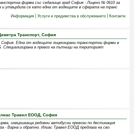
анспортна фирма със седалище град София - Лиценз № 0610 за
а и утвърдила се като една от водещите в сферата на транс
Информация
Услуги и предимства в обслужването
Контакти
Деметра Транспорт, София
София. Една от водещите лицензирани транспортни фирми в
. Специализирана в превоз на пътници на територият
лиас Травел ЕООД, София
рма, извършваща редовни автобусни превози по дестинация
ра - Варна и обратно. Илиас Травел ЕООД предлага на сво