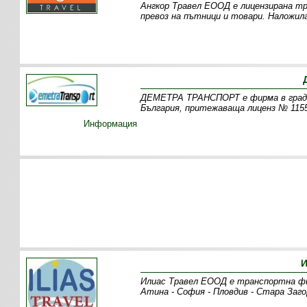
Ангкор Травел ЕООД е лицензирана тр
превоз на пътници и товари. Наложил
ДЕМЕТРА ТРАНСПОРТ е фирма в град 
България, притежаваща лиценз № 1155
Информация
И
Илиас Травел ЕООД е транспортна фи
Атина - София - Пловдив - Стара Заго