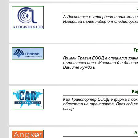
А Логистикс е утвърдено и наложило 
Извършва пълен набор от спедиторски
Г
Гриман Травъл ЕООД е специализирана
пътнически цели. Мисията ѝ е да оси
Вашите нужди и
Ка
Кар Транспортер ЕООД е фирма с дока
областта на транспорта. През годин
пазар
А