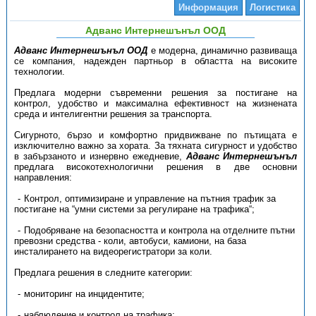
Информация
Логистика
Адванс Интернешънъл ООД
Адванс Интернешънъл ООД
е модерна, динамично развиваща
се компания, надежден партньор в областта на високите
технологии.
Предлага модерни съвременни решения за постигане на
контрол, удобство и максимална ефективност на жизнената
среда и интелигентни решения за транспорта.
Сигурното, бързо и комфортно придвижване по пътищата е
изключително важно за хората. За тяхната сигурност и удобство
в забързаното и изнервно ежедневие,
Адванс Интернешънъл
предлага високотехнологични решения в две основни
направления:
Контрол, оптимизиране и управление на пътния трафик за
постигане на “умни системи за регулиране на трафика“;
Подобряване на безопасността и контрола на отделните пътни
превозни средства - коли, автобуси, камиони, на база
инсталирането на видеорегистратори за коли.
Предлага решения в следните категории:
мониторинг на инцидентите;
наблюдение и контрол на трафика;