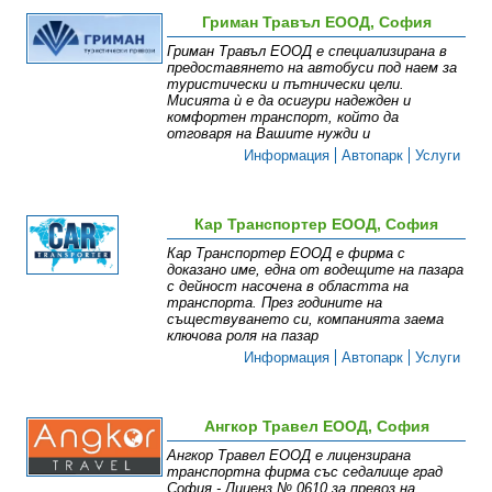
Гриман Травъл ЕООД, София
Гриман Травъл ЕООД е специализирана в
предоставянето на автобуси под наем за
туристически и пътнически цели.
Мисията ѝ е да осигури надежден и
комфортен транспорт, който да
отговаря на Вашите нужди и
Информация
Автопарк
Услуги
Кар Транспортер ЕООД, София
Кар Транспортер ЕООД е фирма с
доказано име, една от водещите на пазара
с дейност насочена в областта на
транспорта. През годините на
съществуването си, компанията заема
ключова роля на пазар
Информация
Автопарк
Услуги
Ангкор Травел ЕООД, София
Ангкор Травел ЕООД е лицензирана
транспортна фирма със седалище град
София - Лиценз № 0610 за превоз на