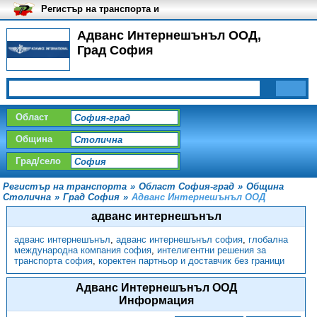
Регистър на транспорта и
транспортните фирми в
България
Адванс Интернешънъл ООД,
Град София
Област
Община
Град/село
Регистър на транспорта
»
Област София-град
»
Община
Столична
»
Град София
»
Адванс Интернешънъл ООД
адванс интернешънъл
адванс интернешънъл
,
адванс интернешънъл софия
,
глобална
международна компания софия
,
интелигентни решения за
транспорта софия
,
коректен партньор и доставчик без граници
Адванс Интернешънъл ООД
Информация