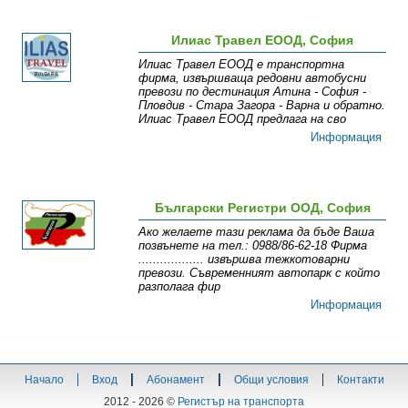
Илиас Травел ЕООД, София
Илиас Травел ЕООД е транспортна
фирма, извършваща редовни автобусни
превози по дестинация Атина - София -
Пловдив - Стара Загора - Варна и обратно.
Илиас Травел ЕООД предлага на сво
Информация
Български Регистри ООД, София
Ако желаете тази реклама да бъде Ваша
позвънете на тел.: 0988/86-62-18 Фирма
.................. извършва тежкотоварни
превози. Съвременният автопарк с който
разполага фир
Информация
Начало
Вход
Абонамент
Общи условия
Контакти
2012 - 2026 ©
Регистър на транспорта