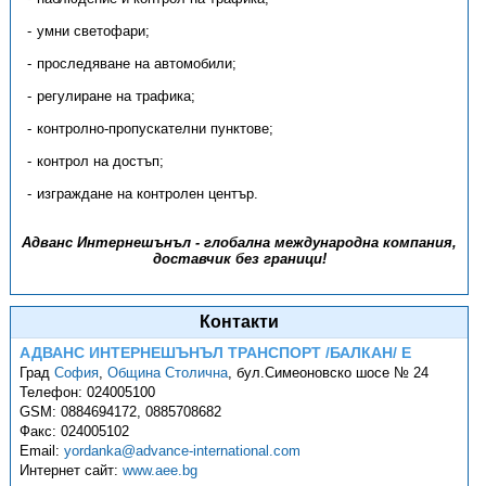
умни светофари;
проследяване на автомобили;
регулиране на трафика;
контролно-пропускателни пунктове;
контрол на достъп;
изграждане на контролен център.
Адванс Интернешънъл - глобална международна компания,
доставчик без граници!
Контакти
АДВАНС ИНТЕРНЕШЪНЪЛ ТРАНСПОРТ /БАЛКАН/ Е
Град
София
,
Община Столична
,
бул.Симеоновско шосе № 24
Телефон:
024005100
GSM:
0884694172, 0885708682
Факс:
024005102
Email:
yordanka@advance-international.com
Интернет сайт:
www.aee.bg