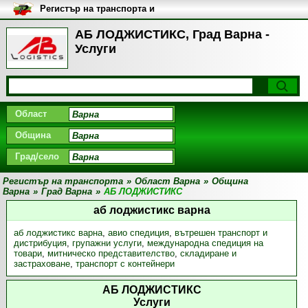
Регистър на транспорта и
транспортните фирми в
България
АБ ЛОДЖИСТИКС, Град Варна -
Услуги
Област
Община
Град/село
Регистър на транспорта
»
Област Варна
»
Община
Варна
»
Град Варна
»
АБ ЛОДЖИСТИКС
аб лоджистикс варна
аб лоджистикс варна
,
авио спедиция
,
вътрешен транспорт и
дистрибуция
,
групажни услуги
,
международна спедиция на
товари
,
митническо представителство
,
складиране и
застраховане
,
транспорт с контейнери
АБ ЛОДЖИСТИКС
Услуги