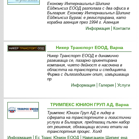
Економу Интернашънъл Шипинг
Ейджънсиз ЕООД разполага с два офиса в
България: Економу Интернашънъл Шипинг
Ейджънсиз Бургас е регистрирана, като
корабна агенция през 1994 г. Агенция
Информация
Контакти
Никер Транспорт ЕООД, Варна
Никер Транспорт ЕООД е динамично
развиваща се, пазарно ориентирана
компания, чиято дейност е насочена в
областта на транспорта и спедицията.
Фирма с дългогодишен опит, извършваща
пр
Информация
Галерия
Услуги
ТРИМПЕКС ЮНИОН ГРУП АД, Варна
Тримпекс Юнион Груп АД е лидер в
сферата на транспортните и логистични
услуги в България, предлагащ пълен набор
от решения, обхващащи всички етапи на
транспортния процес. Холд
Информация
Ес Транс Юнион ЕООД
Навигацион Шипинг енд