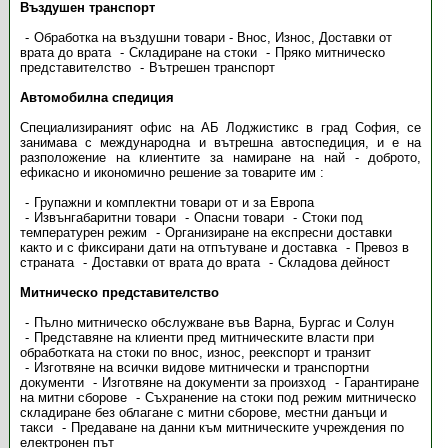
Въздушен транспорт
Обработка на въздушни товари - Внос, Износ, Доставки от
врата до врата
Складиране на стоки
Пряко митническо
представителство
Вътрешен транспорт
Автомобилна спедиция
Специализираният офис на АБ Лоджистикс в град София, се
занимава с международна и вътрешна автоспедиция, и е на
разположение на клиентите за намиране на най - доброто,
ефикасно и икономично решение за товарите им :
Групажни и комплектни товари от и за Европа
Извънгабаритни товари
Опасни товари
Стоки под
температурен режим
Организиране на експресни доставки
както и с фиксирани дати на отпътуване и доставка
Превоз в
страната
Доставки от врата до врата
Складова дейност
Митническо представителство
Пълно митническо обслужване във Варна, Бургас и Солун
Представяне на клиенти пред митническите власти при
обработката на стоки по внос, износ, реекспорт и транзит
Изготвяне на всички видове митнически и транспортни
документи
Изготвяне на документи за произход
Гарантиране
на митни сборове
Съхранение на стоки под режим митническо
складиране без облагане с митни сборове, местни данъци и
такси
Предаване на данни към митническите учреждения по
електронен път