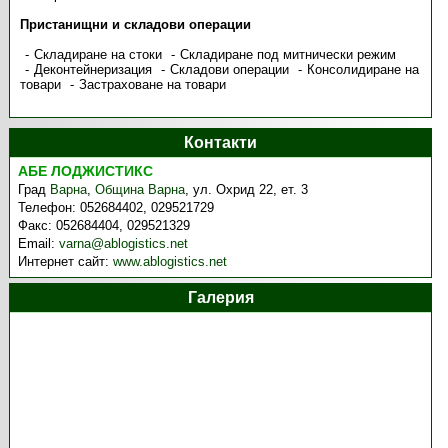
Пристанищни и складови операции
Складиране на стоки
Складиране под митнически режим
Деконтейнеризация
Складови операции
Консолидиране на
товари
Застраховане на товари
Контакти
АБЕ ЛОДЖИСТИКС
Град
Варна
,
Община Варна
,
ул. Охрид 22, ет. 3
Телефон:
052684402, 029521729
Факс:
052684404, 029521329
Email:
varna@ablogistics.net
Интернет сайт:
www.ablogistics.net
Галерия