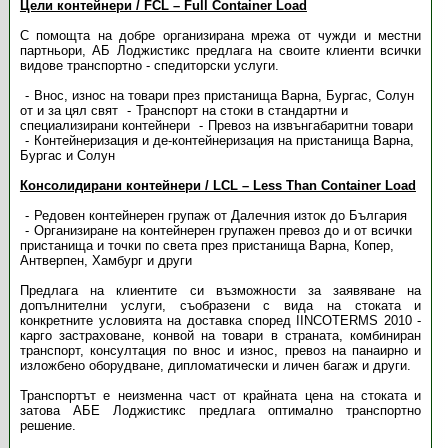
Цели контейнери / FCL – Full Container Load
С помощта на добре организирана мрежа от чужди и местни
партньори, АБ Лоджистикс предлага на своите клиенти всички
видове транспортно - спедиторски услуги.
Внос, износ на товари през пристанища Варна, Бургас, Солун
от и за цял свят
Транспорт на стоки в стандартни и
специализирани контейнери
Превоз на извънгабаритни товари
Контейнеризация и де-контейнеризация на пристанища Варна,
Бургас и Солун
Консолидирани контейнери / LCL – Less Than Container Load
Редовен контейнерен групаж от Далечния изток до България
Организиране на контейнерен групажен превоз до и от всички
пристанища и точки по света през пристанища Варна, Копер,
Антверпен, Хамбург и други
Предлага на клиентите си възможности за заявяване на
допълнителни услуги, съобразени с вида на стоката и
конкретните условията на доставка според IINCOTERMS 2010 -
карго застраховане, конвой на товари в страната, комбиниран
транспорт, консултация по внос и износ, превоз на панаирно и
изложбено оборудване, дипломатически и личен багаж и други.
Транспортът е неизменна част от крайната цена на стоката и
затова АБЕ Лоджистикс предлага оптимално транспортно
решение.