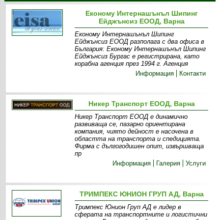
Економу Интернашънъл Шипинг
Ейджънсиз ЕООД, Варна
Економу Интернашънъл Шипинг
Ейджънсиз ЕООД разполага с два офиса в
България: Економу Интернашънъл Шипинг
Ейджънсиз Бургас е регистрирана, като
корабна агенция през 1994 г. Агенция
Информация
Контакти
Никер Транспорт ЕООД, Варна
Никер Транспорт ЕООД е динамично
развиваща се, пазарно ориентирана
компания, чиято дейност е насочена в
областта на транспорта и спедицията.
Фирма с дългогодишен опит, извършваща
пр
Информация
Галерия
Услуги
ТРИМПЕКС ЮНИОН ГРУП АД, Варна
Тримпекс Юнион Груп АД е лидер в
сферата на транспортните и логистични