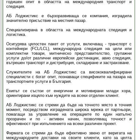
годишен опит в областта на международния транспорт и
спедиция.
АБ Лоджистикс е бързоразвиваща се компания, изградила
значително присъствие на местния пазар.
Специализирана в областта на международната спедиция и
логистика.
Осигурява цялостен пакет от услуги, включващ - транспорт с
контейнери (FCL/LCL), международна спедиция на цели или
комплектни товари, митническо представителство, групажни
услуги до/от различни европейски дестинации, авио спедиция,
вътрешен транспорт и дистрибуция, складиране и застраховане.
Служителите на АБ Лоджистикс са висококвалифицирани
специалисти с богат опит, познаващи спецификите на пазара на
транспортните услуги в България.
Екипът се състои от енергични и мотивирани млади хора,
ориентирани изцяло към нуждите на всеки отделен клиент.
АБ Лоджистикс се стреми да бъде на точното място в точния
момент, посредством изградената широка мрежа от партньори,
помагащи за управление на операциите по един напълно
прозрачен и по - активен начин, позволяващ точност и
ефективност при изпълнението на всеки различен проект.
Фирмата се стреми да бъде ефективно звено от веригата на
международните доставки на своите клиенти, като за целта