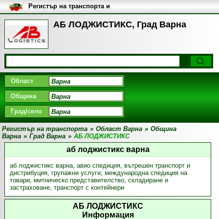
Регистър на транспорта и
транспортните фирми в
България
АБ ЛОДЖИСТИКС, Град Варна
Област
Община
Град/село
Регистър на транспорта
»
Област Варна
»
Община
Варна
»
Град Варна
»
АБ ЛОДЖИСТИКС
аб лоджистикс варна
аб лоджистикс варна
,
авио спедиция
,
вътрешен транспорт и
дистрибуция
,
групажни услуги
,
международна спедиция на
товари
,
митническо представителство
,
складиране и
застраховане
,
транспорт с контейнери
АБ ЛОДЖИСТИКС
Информация