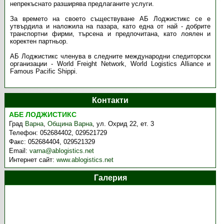
непрекъснато разширява предлаганите услуги.
За времето на своето съществуване АБ Лоджистикс се е
утвърдила и наложила на пазара, като една от най - добрите
транспортни фирми, търсена и предпочитана, като лоялен и
коректен партньор.
АБ Лоджистикс членува в следните международни спедиторски
организации - World Freight Network, World Logistics Alliance и
Famous Pacific Shippi.
Контакти
АБЕ ЛОДЖИСТИКС
Град
Варна
,
Община Варна
,
ул. Охрид 22, ет. 3
Телефон:
052684402, 029521729
Факс:
052684404, 029521329
Email:
varna@ablogistics.net
Интернет сайт:
www.ablogistics.net
Галерия